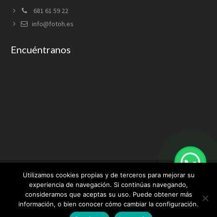
681 61 59 22
info@fotoh.es
Encuéntranos
Utilizamos cookies propias y de terceros para mejorar su
experiencia de navegación. Si continúas navegando,
consideramos que aceptas su uso. Puede obtener más
Aviso Legal
Condiciones de uso
Política de privacidad
información, o bien conocer cómo cambiar la configuración.
Política de cookies