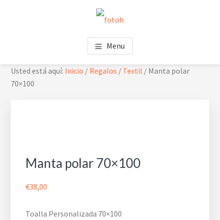
Saltar
Saltar
Skip
al
al
to
contenido
pie
footer
FOTOH
Estudio de fotografía
principal
de
navigation
Menu
página
Usted está aquí:
Inicio
/
Regalos
/
Textil
/
Manta polar
70×100
Manta polar 70×100
€
38,00
Toalla Personalizada 70×100