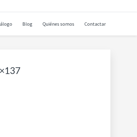
álogo
Blog
Quiénes somos
Contactar
5×137