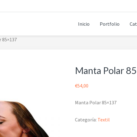
Inicio
Portfolio
Cat
r 85×137
Manta Polar 8
€
54,00
Manta Polar 85×137
Categoría:
Textil