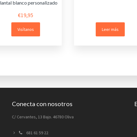
lantal blanco personalizado
€
19,95
Visítanos
Leer más
Conecta con nosotros
C/ Cervantes, 13 Bajo. 46780 Oliva
681 61 59 22