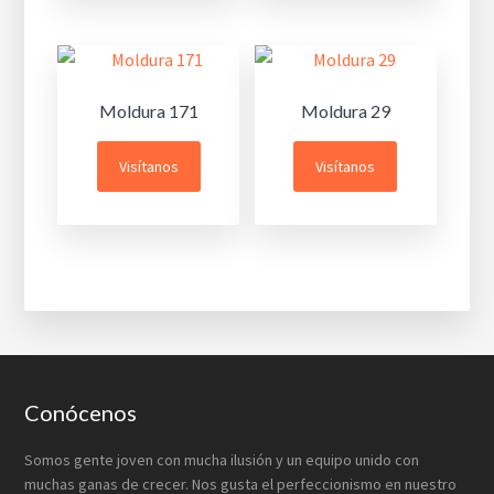
Moldura 171
Moldura 29
Visítanos
Visítanos
Footer
Conócenos
Somos gente joven con mucha ilusión y un equipo unido con
muchas ganas de crecer. Nos gusta el perfeccionismo en nuestro