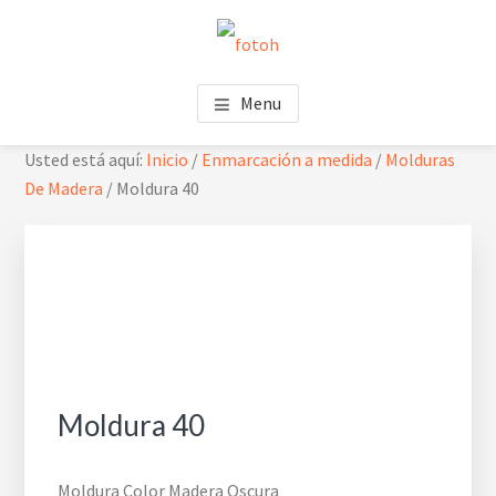
Saltar
Saltar
Skip
al
al
to
contenido
pie
footer
FOTOH
Estudio de fotografía
principal
de
navigation
Menu
página
Usted está aquí:
Inicio
/
Enmarcación a medida
/
Molduras
De Madera
/
Moldura 40
Moldura 40
Moldura Color Madera Oscura