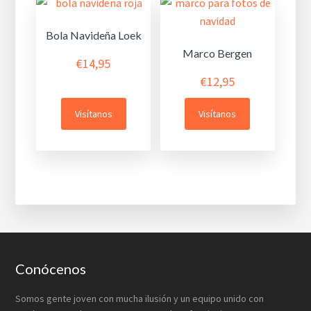
Bola Navideña Loek
Marco Bergen
€
14,95
€
12,95
Visítanos
Visítanos
Footer
Conócenos
Somos gente joven con mucha ilusión y un equipo unido con