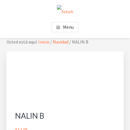
Saltar
Saltar
Skip
al
al
to
contenido
pie
footer
FOTOH
Estudio de fotografía
principal
de
navigation
Menu
página
Usted está aquí:
Inicio
/
Navidad
/
NALIN B
NALIN B
€
12,95