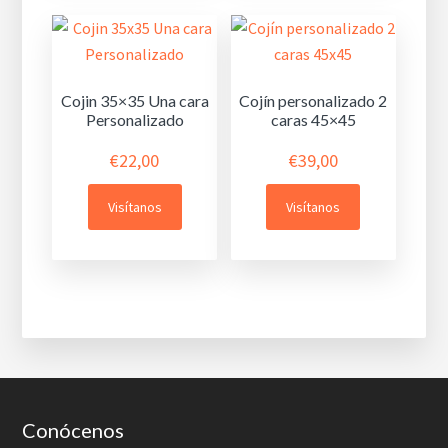
Cojin 35×35 Una cara
Cojín personalizado 2
Personalizado
caras 45×45
€
22,00
€
39,00
Visítanos
Visítanos
Footer
Conócenos