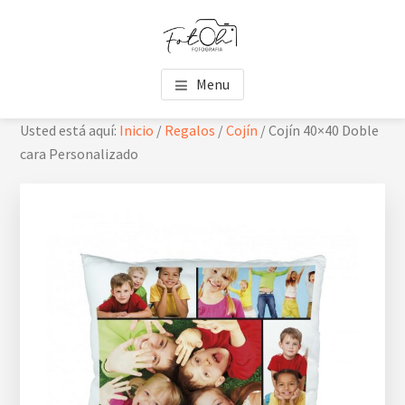
Saltar
Saltar
Skip
al
al
to
contenido
pie
footer
FOTOH
Estudio de fotografía
principal
de
navigation
Menu
página
Usted está aquí:
Inicio
/
Regalos
/
Cojín
/
Cojín 40×40 Doble
cara Personalizado