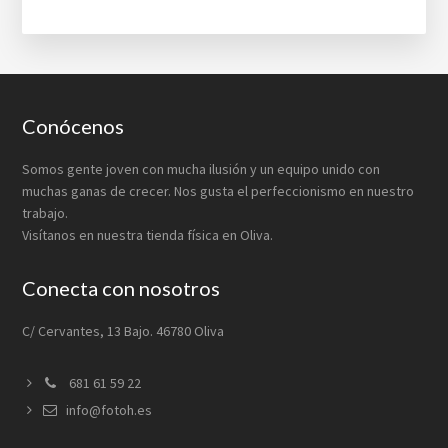
Footer
Conócenos
Somos gente joven con mucha ilusión y un equipo unido con
muchas ganas de crecer. Nos gusta el perfeccionismo en nuestro
trabajo.
Visítanos en nuestra tienda física en Oliva.
Conecta con nosotros
C/ Cervantes, 13 Bajo. 46780 Oliva
681 61 59 22
info@fotoh.es