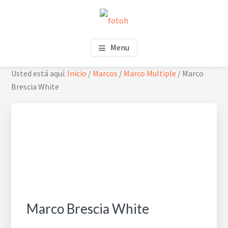
Saltar
Saltar
Skip
al
al
to
contenido
pie
footer
FOTOH
Estudio de fotografía
principal
de
navigation
Menu
página
Usted está aquí:
Inicio
/
Marcos
/
Marco Multiple
/
Marco
Brescia White
Marco Brescia White