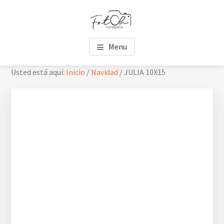
Saltar
Saltar
Skip
al
al
to
contenido
pie
footer
FOTOH
Estudio de fotografía
principal
de
navigation
Menu
página
Usted está aquí:
Inicio
/
Navidad
/
JULIA 10X15