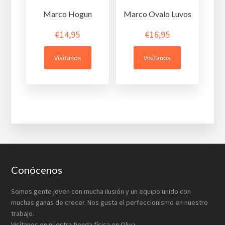
Marco Hogun
Marco Ovalo Luvos
€
14,95
€
16,95
Visítanos
Visítanos
Footer
Conócenos
Somos gente joven con mucha ilusión y un equipo unido con
muchas ganas de crecer. Nos gusta el perfeccionismo en nuestro
trabajo.
Visítanos en nuestra tienda física en Oliva.